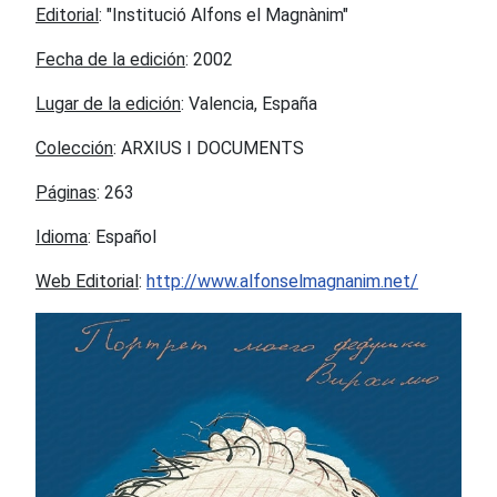
Editorial
: "Institució Alfons el Magnànim"
Fecha de la edición
: 2002
Lugar de la edición
: Valencia, España
Colección
: ARXIUS I DOCUMENTS
Páginas
: 263
Idioma
: Español
Web Editorial
:
http://www.alfonselmagnanim.net/