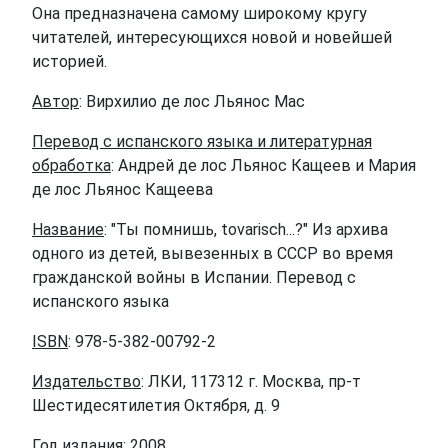
Она предназначена самому широкому кругу
читателей, интересующихся новой и новейшей
историей.
Автор
: Вирхилио де лос Льянос Мас
Перевод с испанского языка и литературная
обработка
: Андрей де лос Льянос Кащеев и Мария
де лос Льянос Кащеева
Название
: "Ты помнишь, tovarisch...?" Из архива
одного из детей, вывезенных в СССР во время
гражданской войны в Испании. Перевод с
испанского языка
ISBN
: 978-5-382-00792-2
Издательство
: ЛКИ, 117312 г. Москва, пр-т
Шестидесятилетия Октября, д. 9
Год издания
: 2008