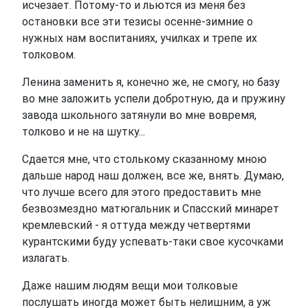
исчезает. Потому-то и льются из меня без
остановки все эти тезисы осенне-зимние о
нужных нам воспитаниях, училках и трепе их
толковом.
Ленина заменить я, конечно же, не смогу, но базу
во мне заложить успели добротную, да и пружину
завода школьного затянули во мне вовремя,
толково и не на шутку...
Сдается мне, что столькому сказанному мною
дальше народ наш должен, все же, внять. Думаю,
что лучше всего для этого предоставить мне
безвозмездно матюгальник и Спасский минарет
кремлевский - я оттуда между четвертями
курантскими буду успевать-таки свое кусочками
излагать.
Даже нашим людям вещи мои толковые
послушать иногда может быть нелишним, а уж