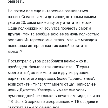
бывает...
Но потом все еще интереснее развиваться
начало. Схватили мои детишки, которым самим
уже за 20, сами книжечку эту и читать начали.
Один полкнижки к часу утра прочесть смог, а
другая - так та вообще всю ее за ночь полностью
освоила. Интересно мне стало - что же молодежь
нынешняя интернетная так запойно читать
может?
Посмотрел с утра, разобрался немножко и ...
прибалдел. Называется книжка эта - "Перлы
моего отца", хотя имеются и другие русские
варианты этого перевода, более "фривольные",
если хотите - типа "Х*** моего отца". Написал ее
некий Джастин Халперн и имеет она успех
сумасшедший не только в печатном виде, но и на
ТВ. Целый сериал на американском ТВ создали и
смотрят там его сейчас все.