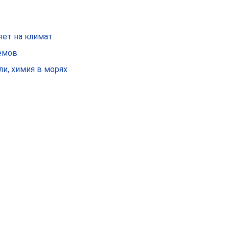
яет на климат
оемов
и, химия в морях