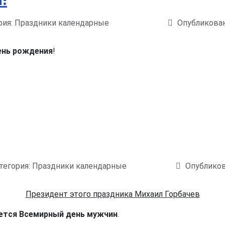
рия:
Праздники календарные
Опубликован
день рождения
!
тегория:
Праздники календарные
Опубликов
Президент этого праздника Михаил Горбачев
ается Всемирный день мужчин
.