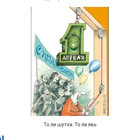
То ли шутка. То ли явь
!