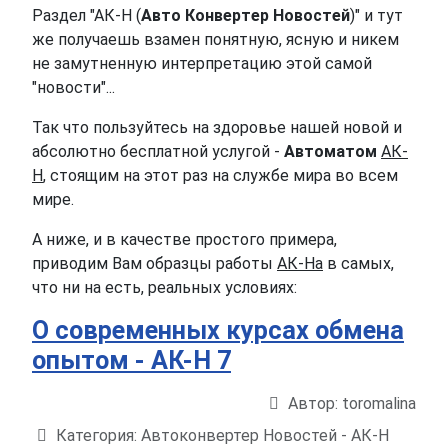
Раздел "АК-Н (
Авто Конвертер Новостей
)" и тут
же получаешь взамен понятную, ясную и никем
не замутненную интерпретацию этой самой
"новости"...
Так что пользуйтесь на здоровье нашей новой и
абсолютно бесплатной услугой -
Автоматом
АК-
Н
, стоящим на этот раз на службе мира во всем
мире.
А ниже, и в качестве простого примера,
приводим Вам образцы работы
АК-На
в самых,
что ни на есть, реальных условиях:
О современных курсах обмена
опытом - АК-Н 7
Автор:
toromalina
Информация о материале
Категория:
Автоконвертер Новостей - АК-Н