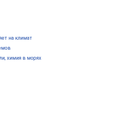
яет на климат
оемов
и, химия в морях