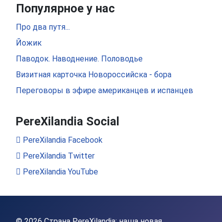
Популярное у нас
Про два путя...
Йожик
Паводок. Наводнение. Половодье
Визитная карточка Новороссийска - бора
Переговоры в эфире американцев и испанцев
PereXilandia Social
PereXilandia Facebook
PereXilandia Twitter
PereXilandia YouTube
© 2026 Страна PereXilandia: наша новая