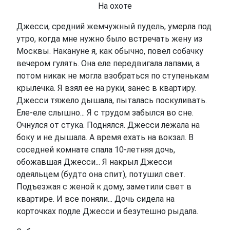
На охоте
Джесси, средний жемчужный пудель, умерла под
утро, когда мне нужно было встречать жену из
Москвы. Накануне я, как обычно, повел собачку
вечером гулять. Она еле передвигала лапами, а
потом никак не могла взобраться по ступенькам
крылечка. Я взял ее на руки, занес в квартиру.
Джесси тяжело дышала, пыталась поскуливать.
Еле-еле слышно... Я с трудом забылся во сне.
Очнулся от стука. Поднялся. Джесси лежала на
боку и не дышала. А время ехать на вокзал. В
соседней комнате спала 10-летняя дочь,
обожавшая Джесси... Я накрыл Джесси
одеяльцем (будто она спит), потушил свет.
Подъезжая с женой к дому, заметили свет в
квартире. И все поняли... Дочь сидела на
корточках подле Джесси и безутешно рыдала.