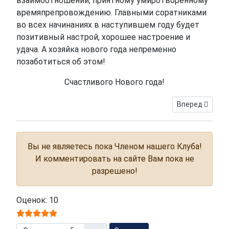
взаимоотношений, приятному умиротворенному
времяпрепровождению. Главными соратниками
во всех начинаниях в наступившем году будет
позитивный настрой, хорошее настроение и
удача. А хозяйка нового года непременно
позаботиться об этом!
Счастливого Нового года!
Следующий: Чем
Вперед
Вы не являетесь пока Членом нашего Клуба!
И комментировать на сайте Вам пока не
разрешено!
Оценок: 10
Пожалуйста, оцените